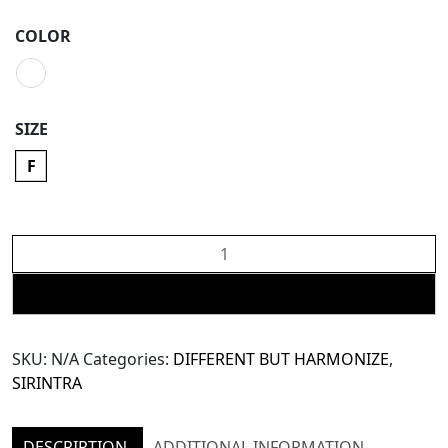
COLOR
SIZE
F
SIRINTRA
Different
But
ADD TO CART
Harmonize:
Oversized
SKU:
N/A
Categories:
DIFFERENT BUT HARMONIZE
,
Blazer
SIRINTRA
(SJK38)
quantity
DESCRIPTION
ADDITIONAL INFORMATION