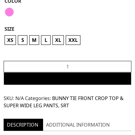
COLOR
SIZE
XS
S
M
L
XL
XXL
The
SRT
Super
ADD TO CART
Wide
Leg
SKU:
N/A
Categories:
BUNNY TIE FRONT CROP TOP &
Pants
SUPER WIDE LEG PANTS
,
SRT
(TPN223)
-
Pink
DESCRIPTION
ADDITIONAL INFORMATION
quantity