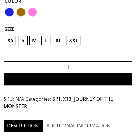
COLOR
SIZE
XS
S
M
L
XL
XXL
The
SRT
X13
ADD TO CART
Monster
Slit
SKU:
N/A
Categories:
SRT
,
X13_JOURNEY OF THE
Pants
MONSTER
(TPN232)
quantity
DESCRIPTION
ADDITIONAL INFORMATION