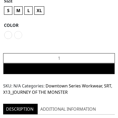
SIZE
S
M
L
XL
COLOR
The
SRT
X13
ADD TO CART
Working
Monster
SKU:
N/A
Categories:
Downtown Series Workwear
,
SRT
,
Vest
X13_JOURNEY OF THE MONSTER
(TVS237)
quantity
DESCRIPTION
ADDITIONAL INFORMATION