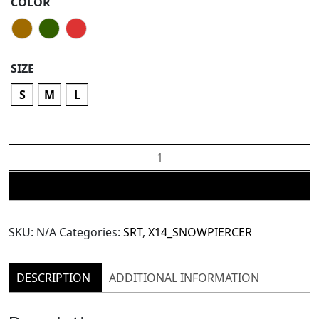
COLOR
SIZE
S
M
L
The
SRT
X14
ADD TO CART
(TJK246)
Waisted
SKU:
N/A
Categories:
SRT
,
X14_SNOWPIERCER
Blazer
quantity
DESCRIPTION
ADDITIONAL INFORMATION