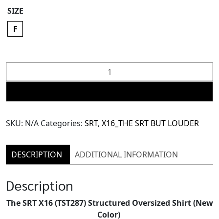
SIZE
F
The
SRT
X16
ADD TO CART
(TST287)
Structured
SKU:
N/A
Categories:
SRT
,
X16_THE SRT BUT LOUDER
Oversized
Shirt
quantity
DESCRIPTION
ADDITIONAL INFORMATION
Description
The SRT X16 (TST287) Structured Oversized Shirt (New
Color)