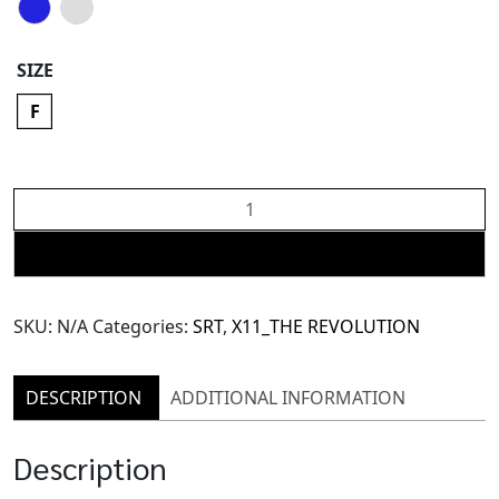
SIZE
F
X11
Polkadot
Jacket
ADD TO CART
(TJK176)
quantity
SKU:
N/A
Categories:
SRT
,
X11_THE REVOLUTION
DESCRIPTION
ADDITIONAL INFORMATION
Description