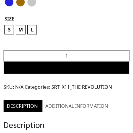
SIZE
S
M
L
X11
Velvet
Crop
ADD TO CART
Vest
(TVS193)
SKU:
N/A
Categories:
SRT
,
X11_THE REVOLUTION
quantity
DESCRIPTION
ADDITIONAL INFORMATION
Description