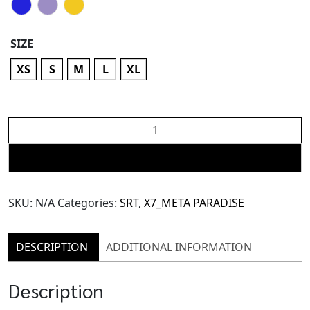
SIZE
XS
S
M
L
XL
X7
Triangle
Lace
ADD TO CART
Pants
(TPN87)
SKU:
N/A
Categories:
SRT
,
X7_META PARADISE
quantity
DESCRIPTION
ADDITIONAL INFORMATION
Description