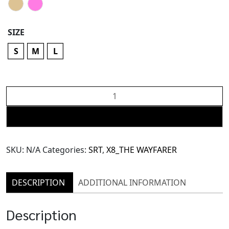
SIZE
S
M
L
X8
Ripped
Top
ADD TO CART
(TBL113)
quantity
SKU:
N/A
Categories:
SRT
,
X8_THE WAYFARER
DESCRIPTION
ADDITIONAL INFORMATION
Description