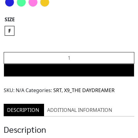
SIZE
F
X9
Chiffon
Shirt
ADD TO CART
(TBL149)
quantity
SKU:
N/A
Categories:
SRT
,
X9_THE DAYDREAMER
DESCRIPTION
ADDITIONAL INFORMATION
Description