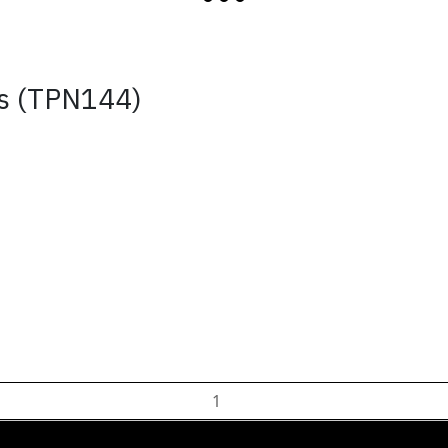
ts (TPN144)
ADD TO CART