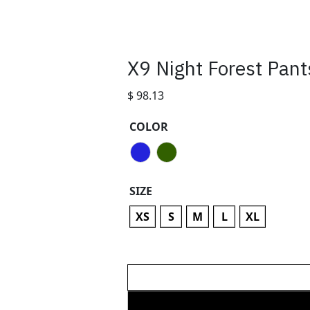
X9 Night Forest Pan
$
98.13
COLOR
SIZE
XS
S
M
L
XL
X9
Night
Forest