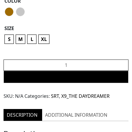
COLOR
SIZE
S
M
L
XL
X9
Striped
Bootcut
ADD TO CART
Pants
(TPN112)
SKU:
N/A
Categories:
SRT
,
X9_THE DAYDREAMER
quantity
DESCRIPTION
ADDITIONAL INFORMATION