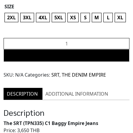
SIZE
2XL
3XL
4XL
5XL
XS
S
M
L
XL
The
SRT
(TPN335)
ADD TO CART
C1
Baggy
SKU:
N/A
Categories:
SRT
,
THE DENIM EMPIRE
Empire
Jeans
quantity
DESCRIPTION
ADDITIONAL INFORMATION
Description
The SRT (TPN335) C1 Baggy Empire Jeans
Price: 3,650 THB