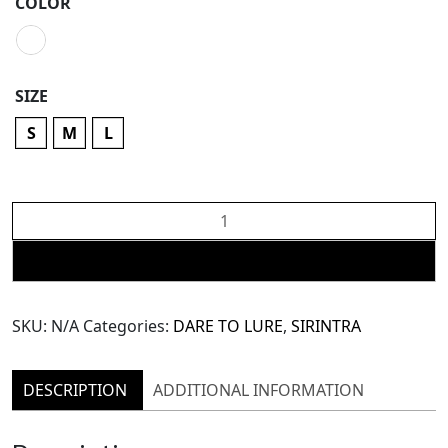
COLOR
SIZE
S
M
L
SIRINTRA
Dare
To
ADD TO CART
Lure:
White
SKU:
N/A
Categories:
DARE TO LURE
,
SIRINTRA
3D
Velvet
Top
DESCRIPTION
ADDITIONAL INFORMATION
Bra
(SBL54)