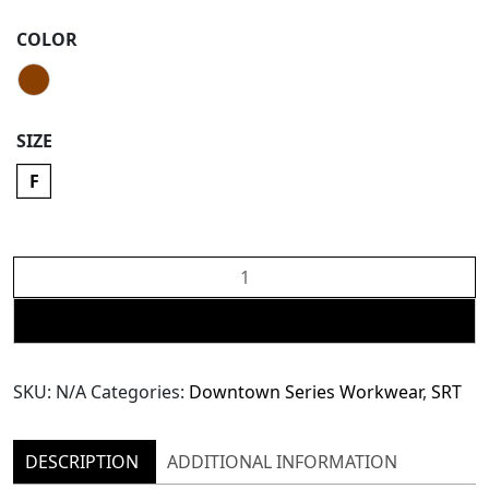
COLOR
SIZE
F
The
SRT
Downtown
ADD TO CART
Series:
Meta
SKU:
N/A
Categories:
Downtown Series Workwear
,
SRT
Oversized
Blazer
(TJK224)
DESCRIPTION
ADDITIONAL INFORMATION
-