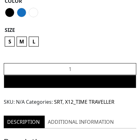
COLOR
SIZE
S
M
L
X12
3D
Striped
ADD TO CART
Mesh
Balloon
SKU:
N/A
Categories:
SRT
,
X12_TIME TRAVELLER
Shorts
(TPN210)
quantity
DESCRIPTION
ADDITIONAL INFORMATION