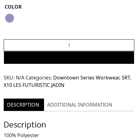
COLOR
X10
Gentle
Oversized
ADD TO CART
Blazer
(TJK166)
SKU:
N/A
Categories:
Downtown Series Workwear
,
SRT
,
quantity
X10 LES FUTURISTIC JADIN
DESCRIPTION
ADDITIONAL INFORMATION
Description
100% Polyester