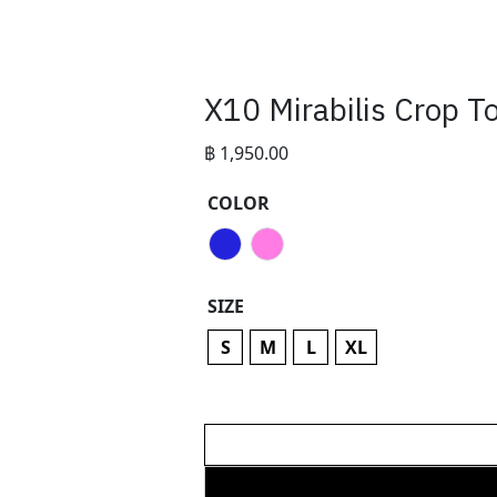
X10 Mirabilis Crop T
฿
1,950.00
COLOR
SIZE
S
M
L
XL
X10
Mirabilis
Crop