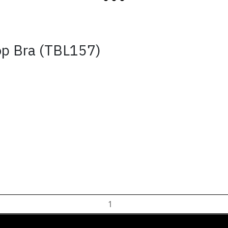
op Bra (TBL157)
ADD TO CART