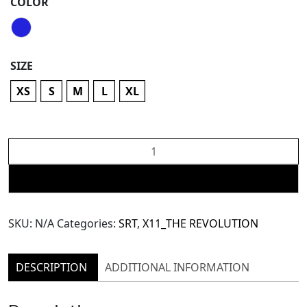
COLOR
SIZE
XS
S
M
L
XL
X11
Cotton
Stripe
ADD TO CART
Pants
(TPN185)
SKU:
N/A
Categories:
SRT
,
X11_THE REVOLUTION
quantity
DESCRIPTION
ADDITIONAL INFORMATION