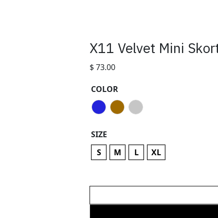
X11 Velvet Mini Sko
$
73.00
COLOR
SIZE
S
M
L
XL
X11
Velvet
Mini