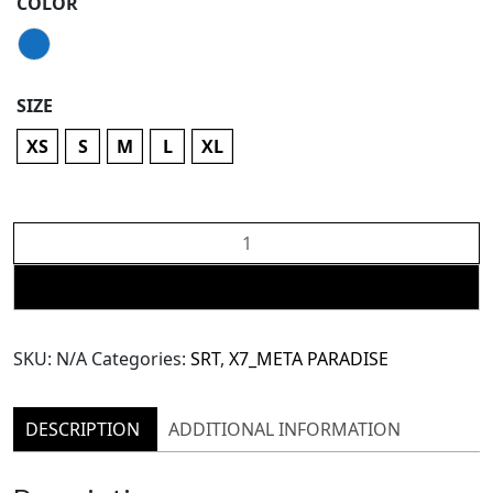
COLOR
SIZE
XS
S
M
L
XL
X7
Meta
Denim
ADD TO CART
Boot
Cut
SKU:
N/A
Categories:
SRT
,
X7_META PARADISE
Pants
(TPN95)
quantity
DESCRIPTION
ADDITIONAL INFORMATION