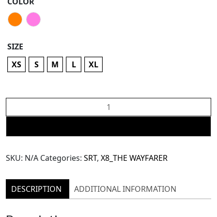
COLOR
SIZE
XS
S
M
L
XL
X8
Sequin
Crop
ADD TO CART
Top
Bra
SKU:
N/A
Categories:
SRT
,
X8_THE WAYFARER
(TBL136)
quantity
DESCRIPTION
ADDITIONAL INFORMATION