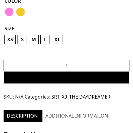
COLOR
SIZE
XS
S
M
L
XL
X9
Daydreams
Sequin
ADD TO CART
Crop
Top
SKU:
N/A
Categories:
SRT
,
X9_THE DAYDREAMER
Bra
(TBL155)
quantity
DESCRIPTION
ADDITIONAL INFORMATION