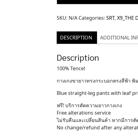
The
Forrest
SKU:
N/A
Categories:
SRT
,
X9_THE 
Pants
(TPN152)
quantity
DESCRIPTION
ADDITIONAL I
Description
100% Tencel
กางเกงขายาวทรงกระบอกตรงสีฟ้า พิมพ
Blue straight-leg pants with leaf p
ฟรี! บริการตัดความยาวกางเกง
Free alterations service
ไม่รับคืนและเปลี่ยนสินค้า หากมีการ
No change/refund after any altera