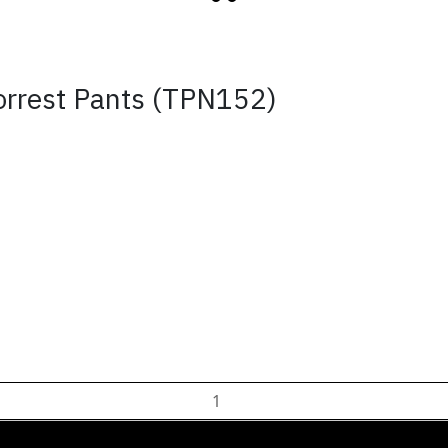
orrest Pants (TPN152)
ADD TO CART