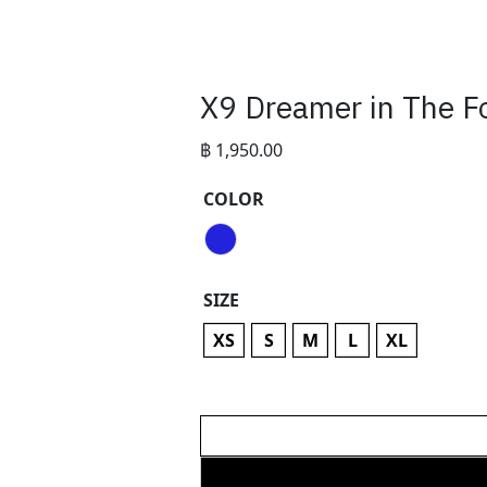
X9 Dreamer in The F
฿
1,950.00
COLOR
SIZE
XS
S
M
L
XL
X9
Dreamer
in