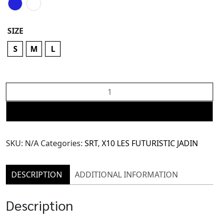
SIZE
S
M
L
X10
Bisporus
Top
ADD TO CART
(TBL168)
quantity
SKU:
N/A
Categories:
SRT
,
X10 LES FUTURISTIC JADIN
DESCRIPTION
ADDITIONAL INFORMATION
Description